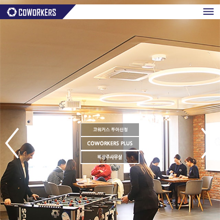
coworkers
ABOUT
SPACE & FACILITY
OFFERING & BENEFIT
MEMBERSHIP
LOGIN
/
ENGLISH
/
CHINESE
Prev
Next